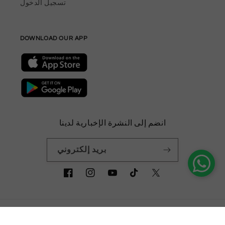
تسجيل الدخول
DOWNLOAD OUR APP
انضم إلى النشرة الإخبارية لدينا
بريد إلكتروني
<tc>تويتر</tc>
<tc>تيك
<tc>يوتيوب
<tc>انستغرام
<tc>فيسبوك
</tc>
</tc>
</tc>
توك
</tc>
© 2026,
FK Jewellers