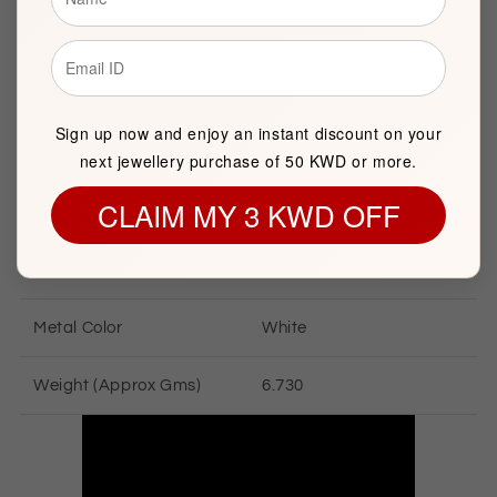
Brand
FK Jewellers
Item package quantity
1
Sign up now and enjoy an instant discount on your
next jewellery purchase of 50 KWD or more.
CLAIM MY 3 KWD OFF
SILVER INFORMATION
Metal Purity
925 Sterling Silver
Metal Color
White
Weight (Approx Gms)
6.730