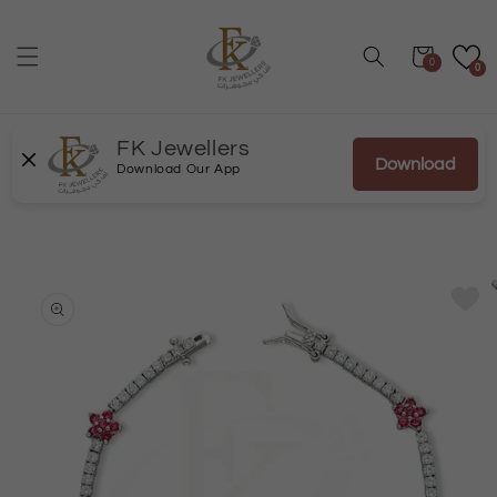
انتقل
إلى
المحتوى
عربة
0
0
FK Jewellers
Download
Download Our App
انتقل
إلى
معلومات
المنتج