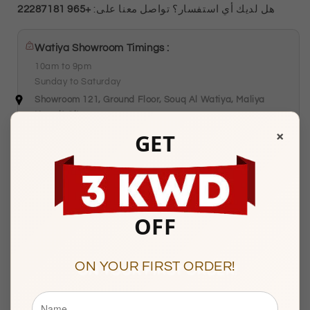
+965 22287181
هل لديك أي استفسار؟ تواصل معنا على:
Watiya Showroom Timings :
10am to 9pm
Sunday to Saturday
Showroom 121, Ground Floor, Souq Al Watiya, Maliya
Kuwait City
×
GET
Description
OFF
BASIC INFORMATION
ON YOUR FIRST ORDER!
Product Type
Silver Bracelet