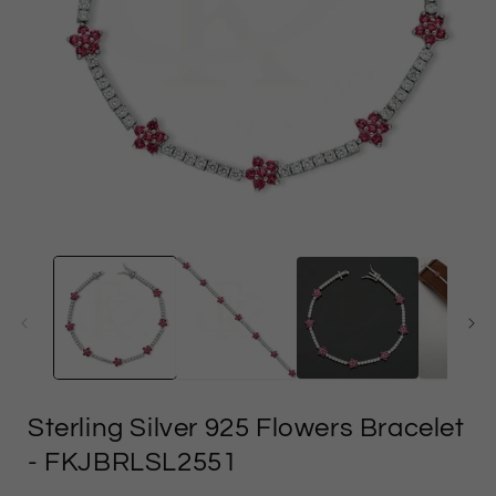
وسائل
م
الإعلام
المفتوحة
1
في
النموذج
Sterling Silver 925 Flowers Bracelet
- FKJBRLSL2551