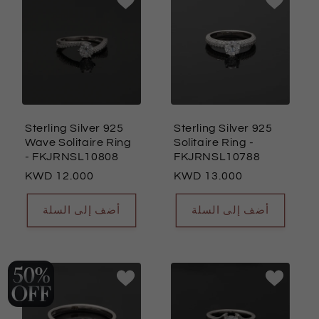
و
ع
ة
<
/
t
Sterling Silver 925
Sterling Silver 925
Wave Solitaire Ring
Solitaire Ring
-
c
- FKJRNSL10808
FKJRNSL10788
>
السعر
12.000
السعر
13.000
:
العادي
العادي
أضف إلى السلة
أضف إلى السلة