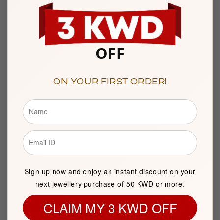
أضف إلى السلة
أضف إلى السلة
OFF
ON YOUR FIRST ORDER!
Sterling Silver 925
Sterling Silver 925
Faceted Black
Faceted Black
Topaz Women's
Topaz Women's
Solitaire Ring
-
Solitaire Ring
-
Sign up now and enjoy an instant discount on your
FKJRNSL8288
FKJRNSL8287
next jewellery purchase of 50 KWD or more.
سعر
السعر
سعر
السعر
25.000
25.000
CLAIM MY 3 KWD OFF
العادي
19.000
البيع
العادي
20.000
البيع