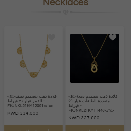
Necklaces
<tc>قلادة ذهب بتصميم دمعة
<tc>قلادة ذهب بتصميم نصف
متعددة الطبقات عيار 21
-
القمر عيار ٢١ قيراط
-
قيراط
FKJNKL21KM12091</tc>
FKJNKL21KM11446</tc>
السعر
334.000
السعر
327.000
العادي
العادي