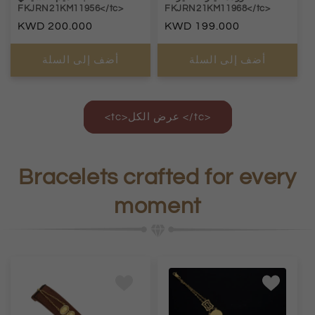
FKJRN21KM11956</tc>
FKJRN21KM11968</tc>
السعر
199.000
السعر
200.000
العادي
العادي
أضف إلى السلة
أضف إلى السلة
<tc>عرض الكل </tc>
Bracelets crafted for every
moment