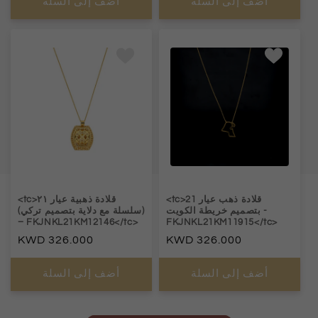
أضف إلى السلة
أضف إلى السلة
<tc>قلادة ذهب عيار 21
<tc>قلادة ذهبية عيار ٢١
-
بتصميم خريطة الكويت
(سلسلة مع دلاية بتصميم تركي)
– FKJNKL21KM12146</tc>
FKJNKL21KM11915</tc>
السعر
326.000
السعر
326.000
العادي
العادي
أضف إلى السلة
أضف إلى السلة