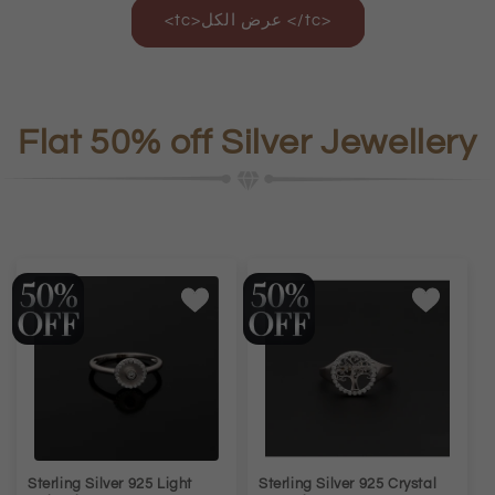
<tc>عرض الكل </tc>
Flat 50% off Silver Jewellery
Sterling Silver 925 Light
Sterling Silver 925 Crystal