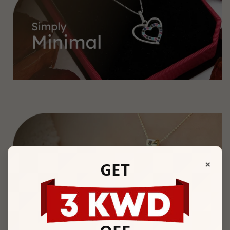
×
GET