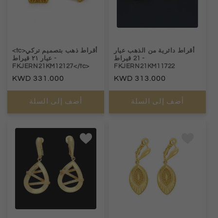
أقراط دائرية من الذهب عيار
<tc>أقراط ذهب بتصميم تركي
-
21 قيراط
-
عيار ٢١ قيراط
FKJERN21KM12127</tc>
FKJERN21KM11722
السعر
313.000
السعر
331.000
العادي
العادي
أضف إلى السلة
أضف إلى السلة