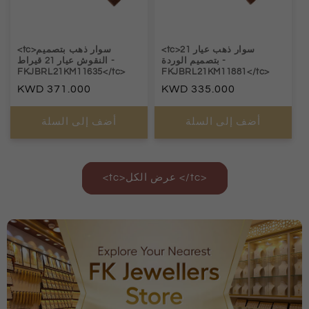
<tc>سوار ذهب عيار 21
<tc>سوار ذهب بتصميم
-
بتصميم الوردة
-
النقوش عيار 21 قيراط
FKJBRL21KM11635</tc>
FKJBRL21KM11881</tc>
السعر
335.000
السعر
371.000
العادي
العادي
أضف إلى السلة
أضف إلى السلة
<tc>عرض الكل </tc>