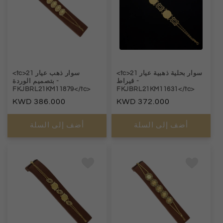
<tc>سوار بحلية ذهبية عيار 21
<tc>سوار ذهب عيار 21
-
قيراط
-
بتصميم الوردة
FKJBRL21KM11879</tc>
FKJBRL21KM11631</tc>
السعر
372.000
السعر
386.000
العادي
العادي
أضف إلى السلة
أضف إلى السلة