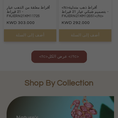
<tc>أقراط ذهب متدلية
أقراط معلقة من الذهب عيار
-
بتصميم شبكي عيار 21 قيراط
-
21 قيراط
FKJERN21KM11725
FKJERN21KM12051</tc>
السعر
292.000
السعر
303.000
العادي
العادي
أضف إلى السلة
أضف إلى السلة
<tc>عرض الكل </tc>
Shop By Collection