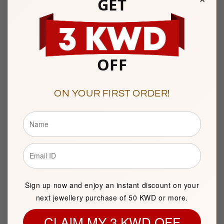
GET
Kuwait City
OFF
Description
ON YOUR FIRST ORDER!
BASIC INFORMATION
Product Type
Gold Necklace
Brand
FK Jewellers
Item package quantity
1
Sign up now and enjoy an instant discount on your
next jewellery purchase of 50 KWD or more.
CLAIM MY 3 KWD OFF