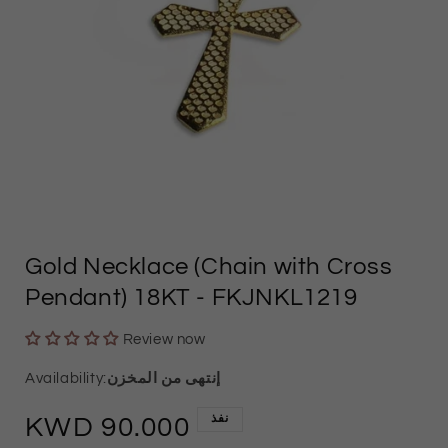
وسائل
الإعلام
Gold Necklace (Chain with Cross
المفتوحة
Pendant) 18KT
- FKJNKL1219
1
Review now
في
النموذج
إنتهى من المخزن
نفذ
السعر
90.000