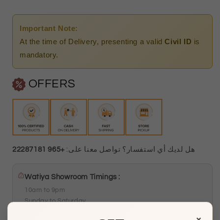
Important Note:
At the time of Delivery, presenting a valid
Civil ID
is
mandatory.
OFFERS
+965 22287181
هل لديك أي استفسار؟ تواصل معنا على:
Watiya Showroom Timings :
10am to 9pm
Sunday to Saturday
×
Showroom 121, Ground Floor, Souq Al Watiya, Maliya