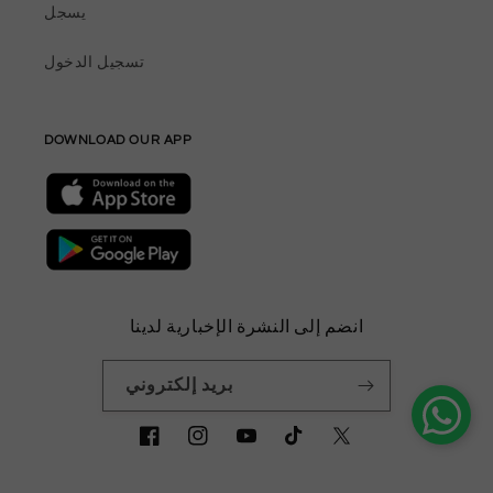
يسجل
تسجيل الدخول
DOWNLOAD OUR APP
انضم إلى النشرة الإخبارية لدينا
بريد إلكتروني
<tc>تويتر</tc>
<tc>تيك
<tc>يوتيوب
<tc>انستغرام
<tc>فيسبوك
</tc>
</tc>
</tc>
توك