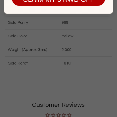
GOLD INFORMATION
Gold Purity
999
Gold Color
Yellow
Weight (Approx Gms)
2.000
Gold Karat
18 KT
Customer Reviews