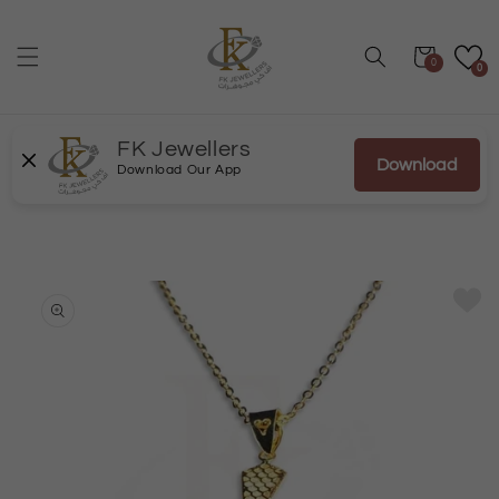
انتقل
إلى
المحتوى
عربة
0
0
FK Jewellers
Download
Download Our App
انتقل
إلى
معلومات
المنتج